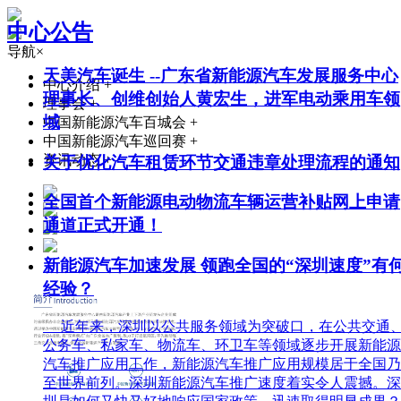
中心公告
导航
×
天美汽车诞生 --广东省新能源汽车发展服务中心
中心介绍
+
理事长、创维创始人黄宏生，进军电动乘用车领
理事会
+
域
中国新能源汽车百城会
+
中国新能源汽车巡回赛
+
资讯动态
+
关于优化汽车租赁环节交通违章处理流程的通知
全国首个新能源电动物流车辆运营补贴网上申请
通道正式开通！
新能源汽车加速发展 领跑全国的“深圳速度”有
经验？
近年来，深圳以公共服务领域为突破口，在公共交通
公务车、私家车、物流车、环卫车等领域逐步开展新能源
汽车推广应用工作，新能源汽车推广应用规模居于全国乃
至世界前列。深圳新能源汽车推广速度着实令人震撼。深